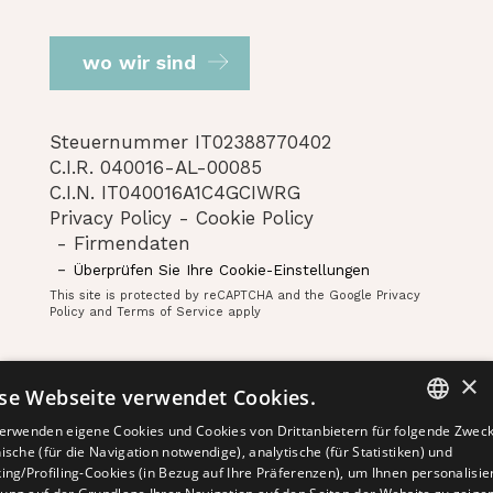
wo wir sind
Steuernummer IT02388770402
C.I.R. 040016-AL-00085
C.I.N. IT040016A1C4GCIWRG
Privacy Policy
Cookie Policy
Firmendaten
Überprüfen Sie Ihre Cookie-Einstellungen
This site is protected by reCAPTCHA and the Google
Privacy
Policy
and
Terms of Service
apply
Mit Liebe gemacht von
×
se Webseite verwendet Cookies.
erwenden eigene Cookies und Cookies von Drittanbietern für folgende Zweck
ITALIAN
ische (für die Navigation notwendige), analytische (für Statistiken) und
ing/Profiling-Cookies (in Bezug auf Ihre Präferenzen), um Ihnen personalisie
ENGLISH